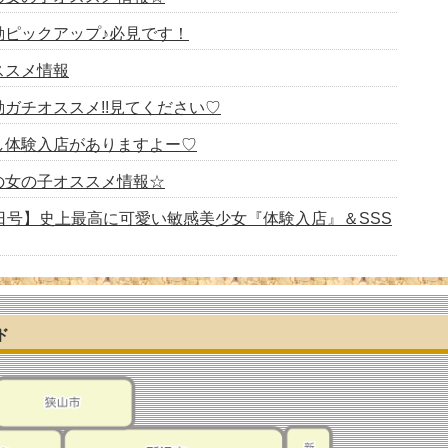
日の出勤ピックアップ♪必見です！
オススメ情報
日の出勤ガチオススメ!!見てください♡
日激推し体験入店がありますよー♡
日出勤の女の子オススメ情報☆
8月2日号】史上最高に可愛い敏感美少女『体験入店』＆SSS
情報(^^♪※限定体験入店特別価格!!!
月最終日！！！！オススメ情報(・ω・)
ド
本日の出勤ガチオススメ!!見てください♡