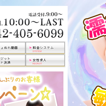
東京都府中本店デリヘル若妻